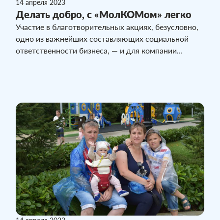
14 апреля 2023
Делать добро, с «МолКОМом» легко
Участие в благотворительных акциях, безусловно,
одно из важнейших составляющих социальной
ответственности бизнеса, — и для компании
«МолКОМ – Павлодар» это утверждение не просто
слова. Более ста наборов фирменной продукции
развели сотрудники молочной компании жителям
карантинных домов в двух городах Казахстана.