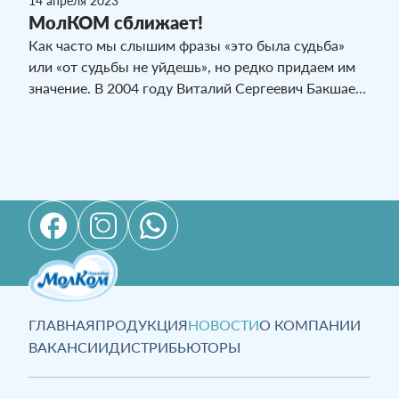
14 апреля 2023
МолКОМ сближает!
Как часто мы слышим фразы «это была судьба»
или «от судьбы не уйдешь», но редко придаем им
значение. В 2004 году Виталий Сергеевич Бакшаев
устроился работать в компанию «МолКОМ –
Павлодар» оператором фасовки. Спустя два года
он женился на своей коллеге Юлии. Сегодня это
крепкая, дружная семья. В счастливом браке
появилось двое детей: сын и дочь.
ГЛАВНАЯ
ПРОДУКЦИЯ
НОВОСТИ
О КОМПАНИИ
ВАКАНСИИ
ДИСТРИБЬЮТОРЫ