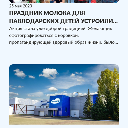
25 мая 2023
ПРАЗДНИК МОЛОКА ДЛЯ
ПАВЛОДАРСКИХ ДЕТЕЙ УСТРОИЛИ
РАБОТНИКИ КОМПАНИИ «МОЛКОМ»
Акция стала уже доброй традицией. Желающих
сфотографироваться с коровкой,
пропагандирующей здоровый образ жизни, было
предостаточно. В Павлодаре компания «МолКом»
праздник организовала на нескольких площадках.
Повод для детского смеха и веселья двойной —
день защиты детей и всемирный день молока.