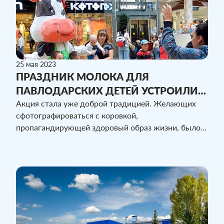
25 мая 2023
ПРАЗДНИК МОЛОКА ДЛЯ
ПАВЛОДАРСКИХ ДЕТЕЙ УСТРОИЛИ
РАБОТНИКИ КОМПАНИИ «МОЛКОМ»
Акция стала уже доброй традицией. Желающих
сфотографироваться с коровкой,
пропагандирующей здоровый образ жизни, было
предостаточно. В Павлодаре компания «МолКом»
праздник организовала на нескольких площадках.
Повод для детского смеха и веселья двойной —
день защиты детей и всемирный день молока.