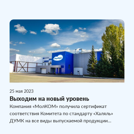
предостаточно. В Павлодаре компания «МолКом»
праздник организовала на нескольких площадках.
Повод для детского смеха и веселья двойной —
день защиты детей и всемирный день молока.
25 мая 2023
Выходим на новый уровень
Компания «МолКОМ» получила сертификат
соответствия Комитета по стандарту «Халяль»
ДУМК на все виды выпускаемой продукции
предприятия. Основными целями проекта было