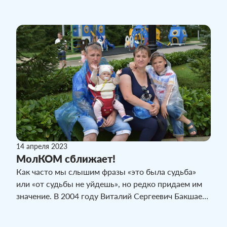
развели сотрудники молочной компании жителям
карантинных домов в двух городах Казахстана.
14 апреля 2023
МолКОМ сближает!
Как часто мы слышим фразы «это была судьба»
или «от судьбы не уйдешь», но редко придаем им
значение. В 2004 году Виталий Сергеевич Бакшаев
устроился работать в компанию «МолКОМ –
Павлодар» оператором фасовки. Спустя два года