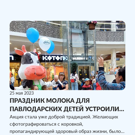
уровне. Среди отобранных номинантов - ТОО
"Молком-Павлодар", лучшая молочная компания по
итогам конкурса в своем направлении.
25 мая 2023
ПРАЗДНИК МОЛОКА ДЛЯ
ПАВЛОДАРСКИХ ДЕТЕЙ УСТРОИЛИ
РАБОТНИКИ КОМПАНИИ «МОЛКОМ»
Акция стала уже доброй традицией. Желающих
сфотографироваться с коровкой,
пропагандирующей здоровый образ жизни, было