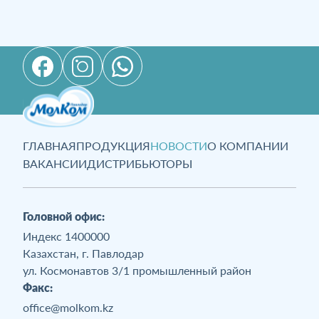
он женился на своей коллеге Юлии. Сегодня это
крепкая, дружная семья. В счастливом браке
появилось двое детей: сын и дочь.
ГЛАВНАЯ
ПРОДУКЦИЯ
НОВОСТИ
О КОМПАНИИ
ВАКАНСИИ
ДИСТРИБЬЮТОРЫ
Головной офис:
Индекс 1400000
Казахстан, г. Павлодар
ул. Космонавтов 3/1 промышленный район
Факс:
office@molkom.kz