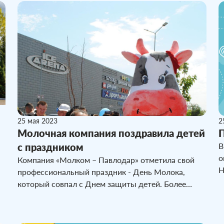
д
25 мая 2023
2
Молочная компания поздравила детей
с праздником
В
о
Компания «Молком – Павлодар» отметила свой
Н
профессиональный праздник - День Молока,
в
который совпал с Днем защиты детей. Более
з
четырехсот павлодарских ребятишек получили
сладкие призы от молочного предприятие.