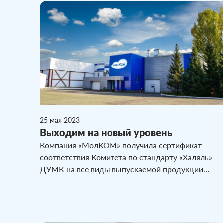
25 мая 2023
Выходим на новый уровень
Компания «МолКОМ» получила сертификат
соответствия Комитета по стандарту «Халяль»
ДУМК на все виды выпускаемой продукции
предприятия. Основными целями проекта было
внедрение требований стандарта «Халяль» и
успешное прохождение процедуры
сертификации.