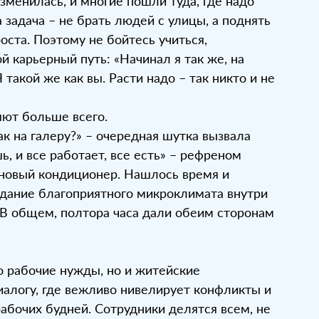
зменилась, и многие пошли туда, где надо
 задача – не брать людей с улицы, а поднять
оста. Поэтому не бойтесь учиться,
й карьерный путь: «Начинал я так же, на
акой же как вы. Расти надо – так никто и не
яют больше всего.
ак на галеру?» – очередная шутка вызвала
ь, и все работает, все есть» – рефреном
а новый кондиционер. Нашлось время и
оздание благоприятного микроклимата внутри
 В общем, полтора часа дали обеим сторонам
о рабочие нужды, но и житейские
иалогу, где вежливо нивелирует конфликты и
абочих будней. Сотрудники делятся всем, не