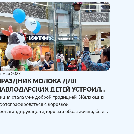
5 мая 2023
ПРАЗДНИК МОЛОКА ДЛЯ
ПАВЛОДАРСКИХ ДЕТЕЙ УСТРОИЛИ
РАБОТНИКИ КОМПАНИИ
кция стала уже доброй традицией. Желающих
фотографироваться с коровкой,
«МОЛКОМ»
ропагандирующей здоровый образ жизни, было
редостаточно. В Павлодаре компания «МолКом»
раздник организовала на нескольких площадках.
овод для детского смеха и веселья двойной —