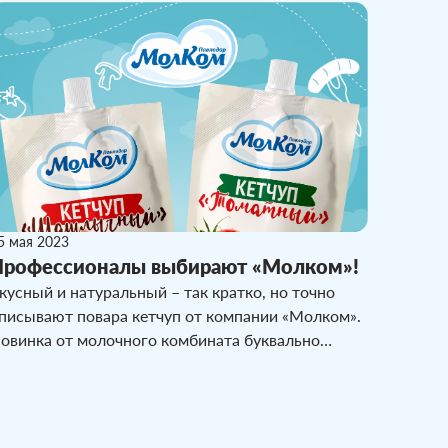
ень защиты детей и всемирный день молока.
5 мая 2023
Профессионалы выбирают «Молком»!
кусный и натуральный – так кратко, но точно
писывают повара кетчуп от компании «Молком».
овинка от молочного комбината буквально
орвалась на пищевой рынок и уже успела
авоевать любовь покупателей.