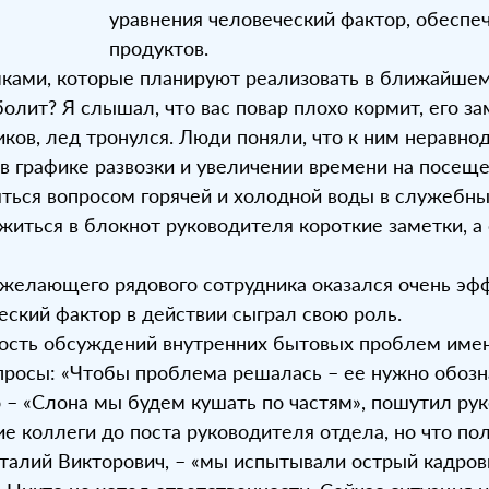
уравнения человеческий фактор, обеспе
продуктов.
мками, которые планируют реализовать в ближайше
олит? Я слышал, что вас повар плохо кормит, его зам
иков, лед тронулся. Люди поняли, что к ним неравно
 в графике развозки и увеличении времени на посещ
яться вопросом горячей и холодной воды в служеб
житься в блокнот руководителя короткие заметки, а
 желающего рядового сотрудника оказался очень эф
ский фактор в действии сыграл свою роль.
ность обсуждений внутренних бытовых проблем имен
опросы: «Чтобы проблема решалась – ее нужно обозна
– «Слона мы будем кушать по частям», пошутил рук
 коллеги до поста руководителя отдела, но что пол
италий Викторович, – «мы испытывали острый кадро