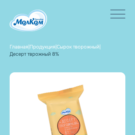
Главная
|
Продукция
|
Сырок творожный
|
Десерт тврожный 8%