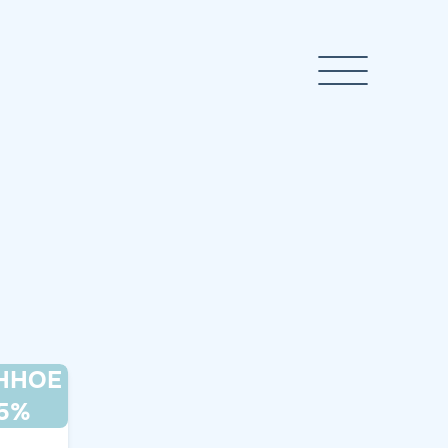
ННОЕ
,5%